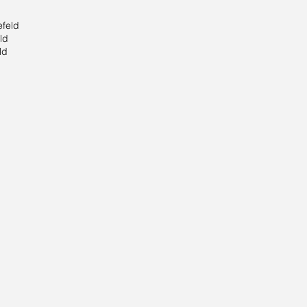
feld
efeld
ld