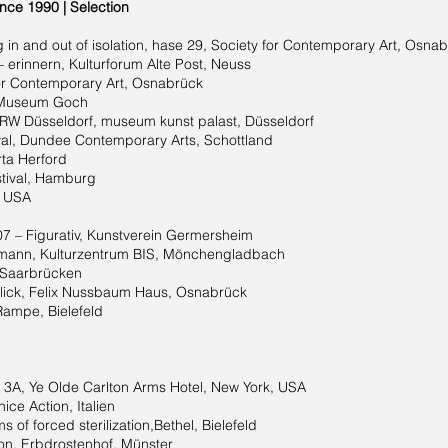
since 1990 | Selection
nd out of isolation, hase 29, Society for Contemporary Art, Os
nnern, Kulturforum Alte Post, Neuss
Contemporary Art, Osnabrück
Museum Goch
üsseldorf, museum kunst palast, Düsseldorf
undee Contemporary Arts, Schottland
a Herford
val, Hamburg
 USA
urativ, Kunstverein Germersheim
Kulturzentrum BIS, Mönchengladbach
, Saarbrücken
ck, Felix Nussbaum Haus, Osnabrück
pe, Bielefeld
, Ye Olde Carlton Arms Hotel, New York, USA
 Action, Italien
forced sterilization,Bethel, Bielefeld
, Erbdrostenhof, Münster