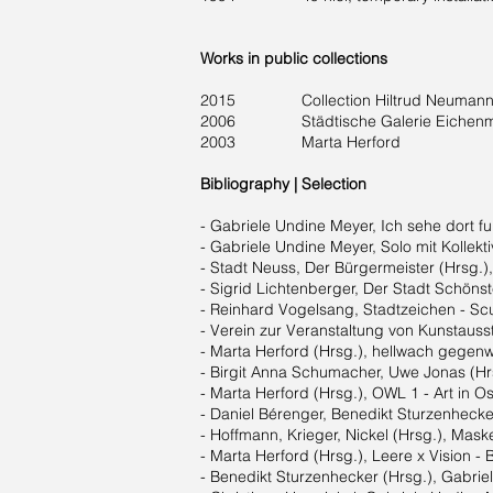
Works in public collections
2015 Collection Hiltrud Neumann
2006 Städtische Galerie Eichenmü
2003 Marta Herford
Bibliography | Selection
- Gabriele Undine Meyer, Ich sehe dort fu
- Gabriele Undine Meyer, Solo mit Kollekt
- Stadt Neuss, Der Bürgermeister (Hrsg.)
- Sigrid Lichtenberger, Der Stadt Schöns
- Reinhard Vogelsang, Stadtzeichen - Scu
- Verein zur Veranstaltung von Kunstaus
- Marta Herford (Hrsg.), hellwach gegenwä
- Birgit Anna Schumacher, Uwe Jonas (Hrsg
- Marta Herford (Hrsg.), OWL 1 - Art in O
- Daniel Bérenger, Benedikt Sturzenhecker
- Hoffmann, Krieger, Nickel (Hrsg.), Mas
- Marta Herford (Hrsg.), Leere x Vision -
- Benedikt Sturzenhecker (Hrsg.), Gabrie