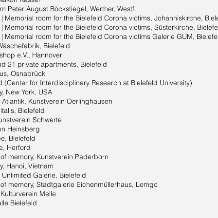
 August Böckstiegel, Werther, Westf.
ial room for the Bielefeld Corona victims, Johanniskirche, Biele
rial room for the Bielefeld Corona victims, Süsterkirche, Biel
 room for the Bielefeld Corona victims Galerie GUM, Bielefe
efabrik, Bielefeld
p e.V., Hannover
 private apartments, Bielefeld
s, Osnabrück
nter for Interdisciplinary Research at Bielefeld University)
 New York, USA
ntik, Kunstverein Oerlinghausen
s, Bielefeld
stverein Schwerte
Heinsberg
ielefeld
, Herford
emory, Kunstverein Paderborn
Hanoi, Vietnam
mited Galerie, Bielefeld
memory, Stadtgalerie Eichenmüllerhaus, Lemgo
urverein Melle
 Bielefeld