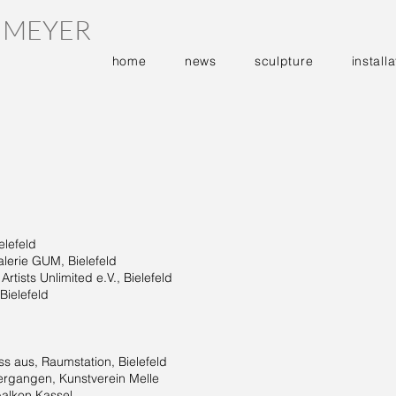
 MEYER
home
news
sculpture
installa
elefeld
lerie GUM, Bielefeld
rtists Unlimited e.V., Bielefeld
elefeld
us, Raumstation, Bielefeld
angen, Kunstverein Melle
lkon Kassel