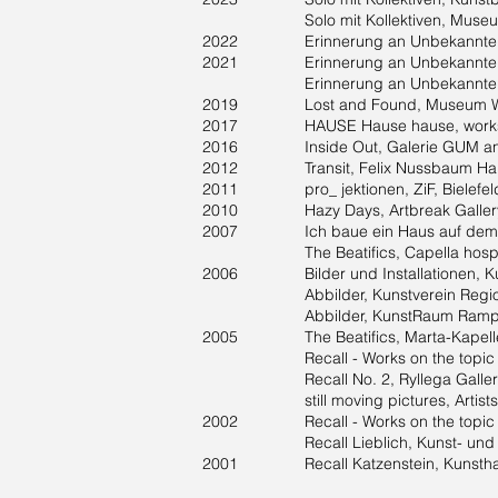
Solo mit Kollektiven, Museum Peter
2022 Erinnerung an Unbekannte | Memor
2021 Erinnerung an Unbekannte | Memo
Erinnerung an Unbekannte | Memorial
2019 Lost and Found, Museum Wäsch
2017 HAUSE Hause hause, worksho
2016 Inside Out, Galerie GUM and 21
2012 Transit, Felix Nussbaum Hau
2011 pro_ jektionen, ZiF, Bielefeld (Ce
2010 Hazy Days, Artbreak Gallery,
2007 Ich baue ein Haus auf dem Atla
The Beatifics, Capella hospitali
2006 Bilder und Installationen, Kun
Abbilder, Kunstverein Region 
Abbilder, KunstRaum Rampe, B
2005 The Beatifics, Marta-Kapelle
Recall - Works on the topic of m
Recall No. 2, Ryllega Gallery, 
still moving pictures, Artists Unli
2002 Recall - Works on the topic of 
Recall Lieblich, Kunst- und Kult
2001 Recall Katzenstein, Kunsthalle