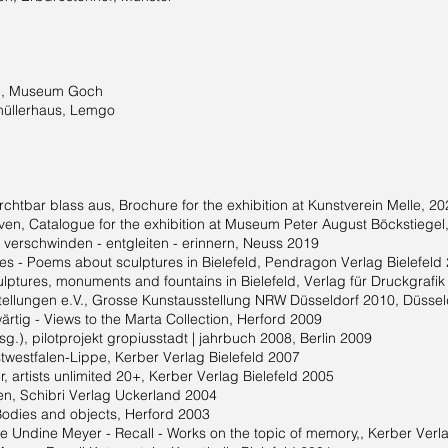
, Museum Goch
llerhaus, Lemgo
rchtbar blass aus, Brochure for the exhibition at Kunstverein Melle, 2
iven, Catalogue for the exhibition at Museum Peter August Böckstiegel
, verschwinden - entgleiten - erinnern, Neuss 2019
tes - Poems about sculptures in Bielefeld, Pendragon Verlag Bielefeld
lptures, monuments and fountains in Bielefeld, Verlag für Druckgrafi
stellungen e.V., Grosse Kunstausstellung NRW Düsseldorf 2010, Düssel
rtig - Views to the Marta Collection, Herford 2009
.), pilotprojekt gropiusstadt | jahrbuch 2008, Berlin 2009
stwestfalen-Lippe, Kerber Verlag Bielefeld 2007
, artists unlimited 20+, Kerber Verlag Bielefeld 2005
ken, Schibri Verlag Uckerland 2004
 Bodies and objects, Herford 2003
le Undine Meyer - Recall - Works on the topic of memory,, Kerber Verl