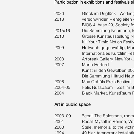
Participation in exhibitions and festivals 
2020 Glück im Unglück - Working in a
2018 verschwinden – entgleiten – eri
BIOS 4, hase 29, Society for 
2015/16 Die Sammlung Neumann, 
2010 Grosse Kunstausstellung NRW D
Kill Your Timid Notion Festival, D
2009 Hellwach gegenwärtig, Mart
Internationales Kurzfilm Festi
2008 Artbreak Gallery, New York,
2007 Marta Herford
Kunst in den Gewölben 2007 – Fig
Die Sammlung Hiltrud Neumann, 
2006 Max Ophüls Preis Festival
2004-05 Felix Nussbaum – Zeit im Bli
2004 Black Market, KunstRaum Ram
Art in public space
2003–09 Recall The Salesmen, room 3A
2001 Recall Myself in Venice, Venice
2000 Stele, memorial to the victims of 
1994 49 hier, temporary installation